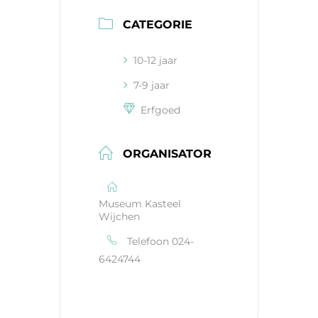
CATEGORIE
10-12 jaar
7-9 jaar
Erfgoed
ORGANISATOR
Museum Kasteel
Wijchen
Telefoon
024-
6424744