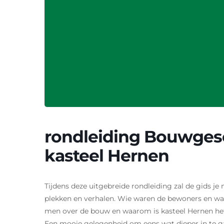
rondleiding Bouwges
kasteel Hernen
Tijdens deze uitgebreide rondleiding zal de gids je
plekken en verhalen. Wie waren de bewoners en w
men over de bouw en waarom is kasteel Hernen het
Een mooie gelegenheid om eens wat dieper in te g