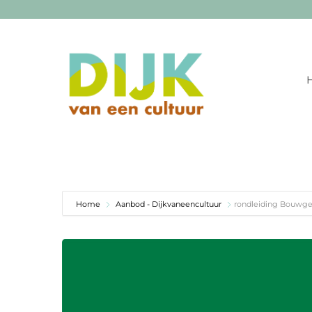
Ga
naar
inhoud
Home
Aanbod - Dijkvaneencultuur
rondleiding Bouwge