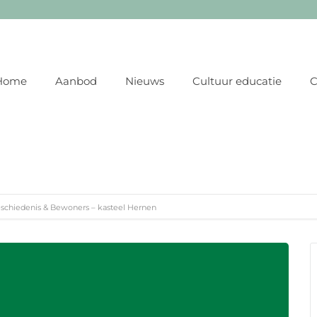
Home
Aanbod
Nieuws
Cultuur educatie
C
schiedenis & Bewoners – kasteel Hernen