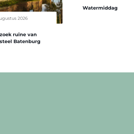
Watermiddag
augustus 2026
zoek ruïne van
steel Batenburg