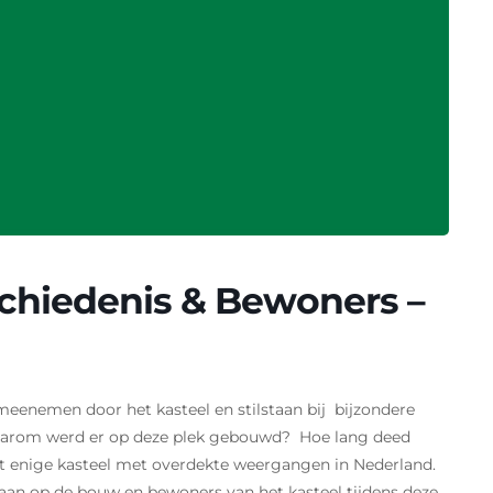
chiedenis & Bewoners –
 meenemen door het kasteel en stilstaan bij bijzondere
aarom werd er op deze plek gebouwd? Hoe lang deed
 enige kasteel met overdekte weergangen in Nederland.
aan op de bouw en bewoners van het kasteel tijdens deze