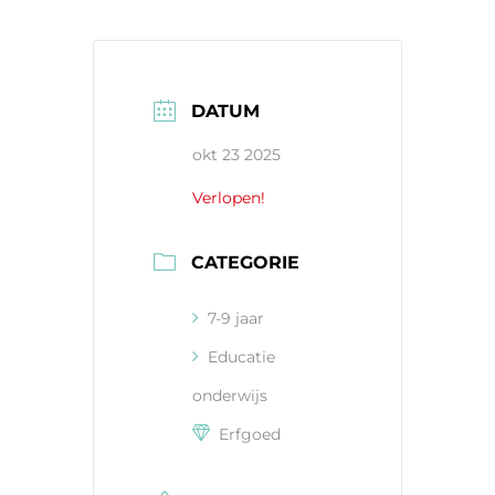
DATUM
okt 23 2025
Verlopen!
CATEGORIE
7-9 jaar
Educatie
onderwijs
Erfgoed