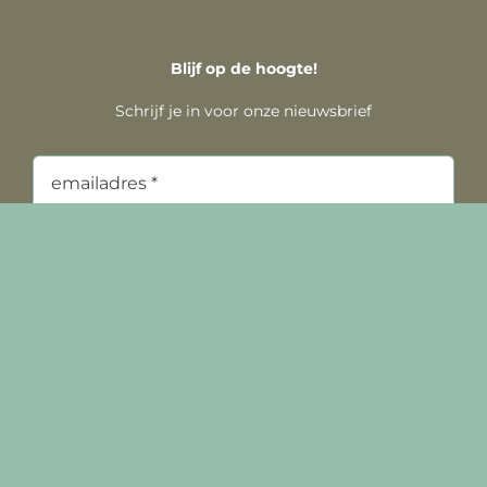
Blijf op de hoogte!
Schrijf je in voor onze nieuwsbrief
Inschrijven
Dijk van een Cultuur
van Heemstraweg 53
6651 KH DRUTEN