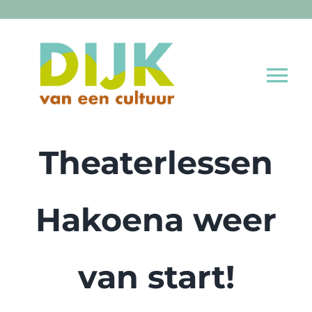
Ga
naar
inhoud
Tog
Nav
Home
Theaterlessen
Aanbod
Hakoena weer
Nieuws
van start!
Cultuur educatie