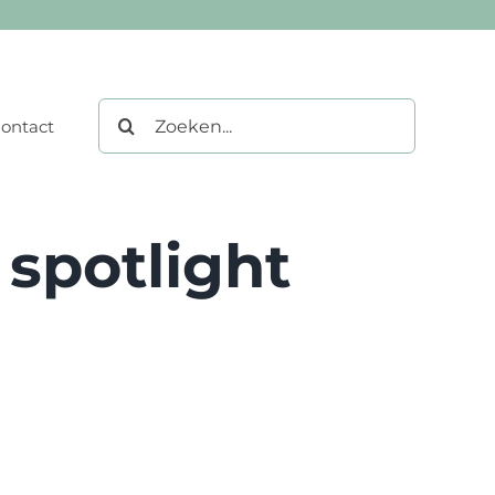
Zoeken
ontact
naar:
 spotlight