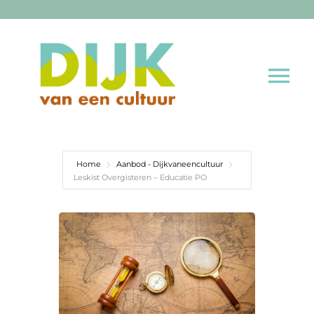
Ga
naar
inhoud
Tog
Nav
Home
Home
Aanbod - Dijkvaneencultuur
Aanbod
Leskist Overgisteren – Educatie PO
Nieuws
Cultuur educatie