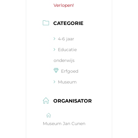
Verlopen!
CATEGORIE
4-6 jaar
Educatie
onderwijs
Erfgoed
Museum
ORGANISATOR
Museum Jan Cunen