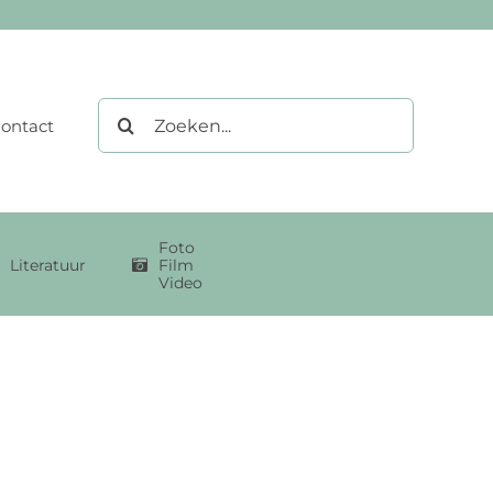
Zoeken
ontact
naar:
Foto
Literatuur
Film
Video