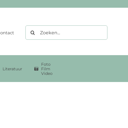
Zoeken
ontact
naar:
Foto
Literatuur
Film
Video