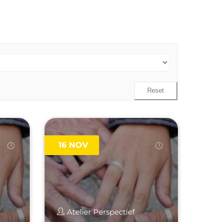
Reset
16
NOV
Atelier Perspectief