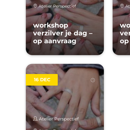
Atelier Perspectief
At
workshop
wo
verzilver je dag –
ver
op aanvraag
op
16
DEC
Atelier Perspectief