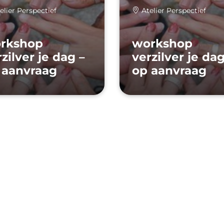
elier Perspectief
Atelier Perspectief
rkshop
workshop
zilver je dag –
verzilver je dag
 aanvraag
op aanvraag