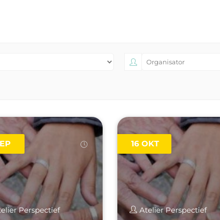
EP
16
OKT
elier Perspectief
Atelier Perspectief