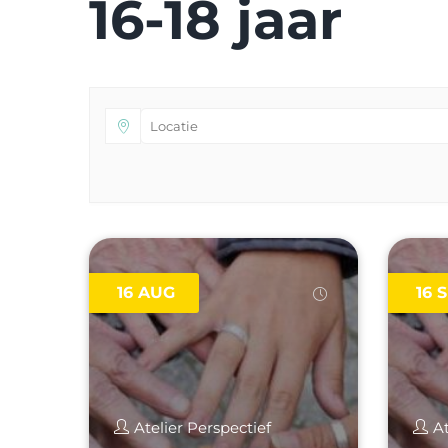
16-18 jaar
16
AUG
16
S
Atelier Perspectief
At