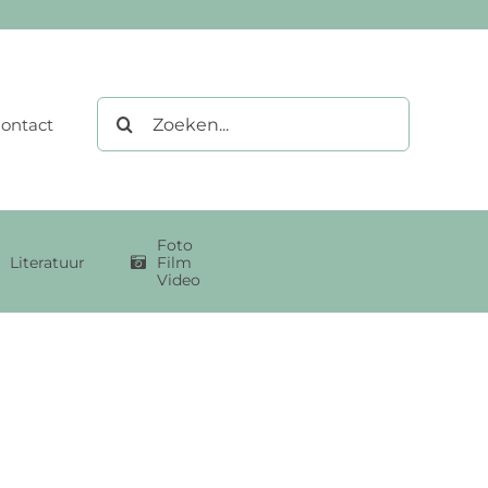
Zoeken
ontact
naar:
Foto
Literatuur
Film
Video