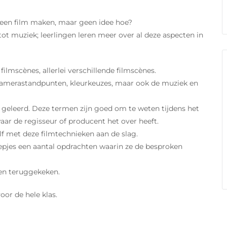
f een film maken, maar geen idee hoe?
t muziek; leerlingen leren meer over al deze aspecten in
ilmscènes, allerlei verschillende filmscènes.
 camerastandpunten, kleurkeuzes, maar ook de muziek en
geleerd. Deze termen zijn goed om te weten tijdens het
ar de regisseur of producent het over heeft.
lf met deze filmtechnieken aan de slag.
oepjes een aantal opdrachten waarin ze de besproken
en teruggekeken.
or de hele klas.