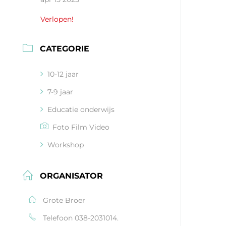
Verlopen!
CATEGORIE
10-12 jaar
7-9 jaar
Educatie onderwijs
Foto Film Video
Workshop
ORGANISATOR
Grote Broer
Telefoon
038-2031014.