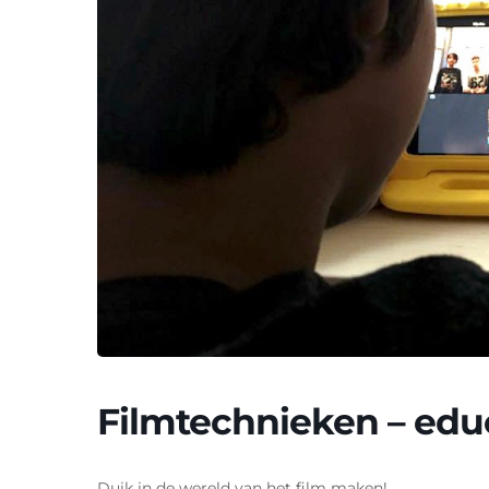
Filmtechnieken – edu
Duik in de wereld van het film maken!