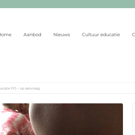
Home
Aanbod
Nieuws
Cultuur educatie
C
ucatie PO – op aanvraag