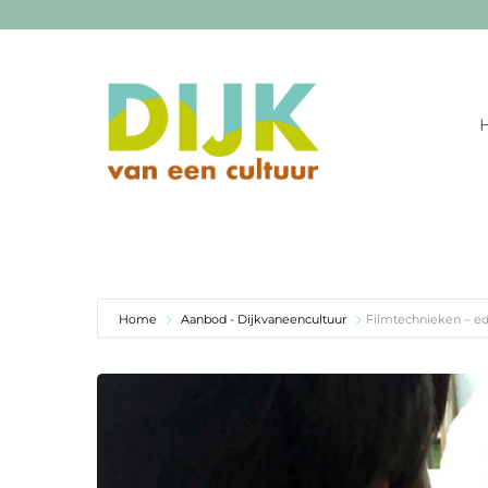
Ga
naar
inhoud
Home
Aanbod - Dijkvaneencultuur
Filmtechnieken – ed