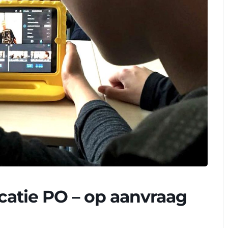
catie PO – op aanvraag